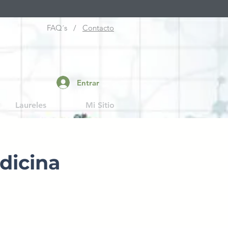
FAQ´s /
Contacto
Entrar
Laureles
Mi Sitio
edicina