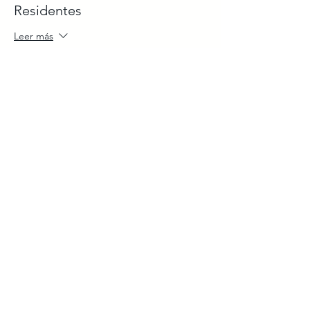
Residentes
Leer más
Precio
$300.00
Venta finalizada
Tipo de entrada
General
Leer más
Precio
$999.00
Compartir este evento