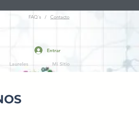
FAQ´s /
Contacto
Entrar
Laureles
Mi Sitio
NOS