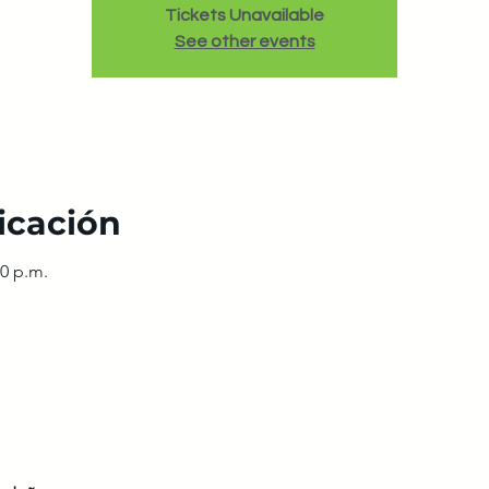
Tickets Unavailable
See other events
icación
00 p.m.