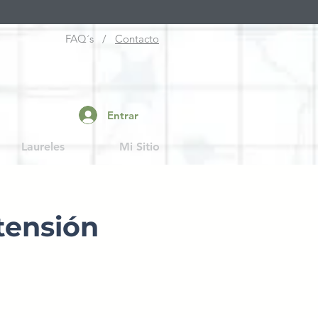
FAQ´s /
Contacto
Entrar
Laureles
Mi Sitio
tensión