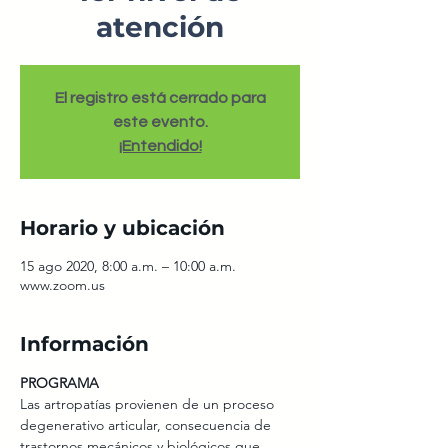
atención
El registro está cerrado para
este evento.
¡Entendido!
Horario y ubicación
15 ago 2020, 8:00 a.m. – 10:00 a.m.
www.zoom.us
Información
PROGRAMA
Las artropatías provienen de un proceso 
degenerativo articular, consecuencia de 
trastornos mecánicos y biológicos que 